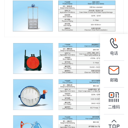
电话
邮箱
二维码